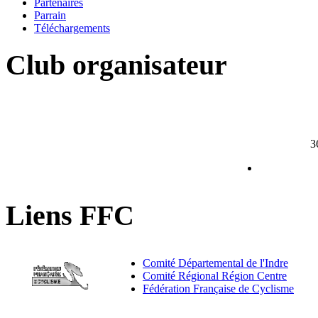
Partenaires
Parrain
Téléchargements
Club
organisateur
3
Liens
FFC
Comité Départemental de l'Indre
Comité Régional Région Centre
Fédération Française de Cyclisme