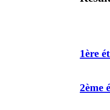
1ère é
2ème é